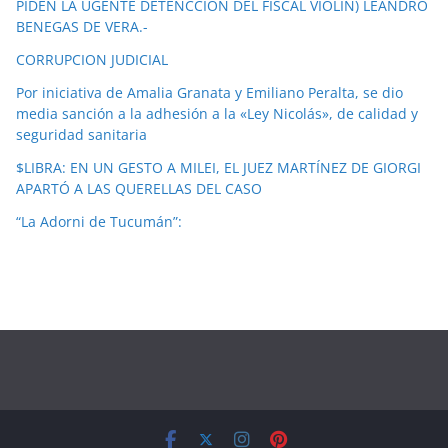
PIDEN LA UGENTE DETENCCION DEL FISCAL VIOLIN) LEANDRO
BENEGAS DE VERA.-
CORRUPCION JUDICIAL
Por iniciativa de Amalia Granata y Emiliano Peralta, se dio
media sanción a la adhesión a la «Ley Nicolás», de calidad y
seguridad sanitaria
$LIBRA: EN UN GESTO A MILEI, EL JUEZ MARTÍNEZ DE GIORGI
APARTÓ A LAS QUERELLAS DEL CASO
“La Adorni de Tucumán”: